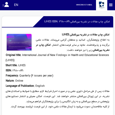
EN
MHHCONG-ISTANBUL
امکان چاپ مقالات در نشریه بین‌المللی IJHES ISSN: 2980-0641
امکان چاپ مقالات در نشریه بین‌المللی IJHES
به اطلاع پژوهشگران، اساتید و محققان گرامی می‌رساند، مقالات علمی
برگزیده و پذیرفته‌شده، علاوه بر سایر فرصت‌های انتشار،
امکان چاپ در
نشریه بین‌المللی
زیر را نیز خواهند داشت:
Original title:
International Journal of New Findings in Health and Educational Sciences
(IJHES)
Short title:
IJHES
ISSN:
2980-0641
Frequency:
Quarterly (4 issues per year)
Nature:
Online
Language of Publication:
English
مقالات پس از طی مراحل داوری علمی و در صورت احراز شرایط لازم، مطابق با ضوابط و استانداردهای
نشریه، در این ژورنال بین‌المللی منتشر خواهند شد. این فرصت، امکان معرفی و انتشار دستاوردهای
پژوهشی در سطح بین‌المللی و به زبان انگلیسی را برای پژوهشگران فراهم می‌سازد.
از کلیه علاقه‌مندان دعوت می‌شود با ارسال مقالات علمی خود، از این فرصت ارزشمند بهره‌مند گردند.