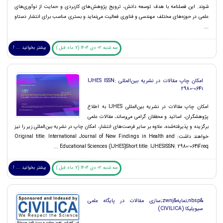
شوند. این فصلنامه با هدف توسعه دانش، ترویج پژوهش‌های کاربردی و حمایت از نوآوری‌های
علمی در حوزه‌های مختلف مهندسی و فناوری فعالیت می‌نماید و بستری مناسب برای انتشار دستاو
...
سه شنبه 02 دی 1404 (7 ماه قبل )
بیشتر بخوانید ... !
امکان چاپ مقالات در نشریه بین‌المللی IJHES ISSN:
2980-0641
امکان چاپ مقالات در نشریه بین‌المللی IJHES به اطلاع
پژوهشگران، اساتید و محققان گرامی می‌رساند، مقالات علمی
برگزیده و پذیرفته‌شده، علاوه بر سایر فرصت‌های انتشار، امکان چاپ در نشریه بین‌المللی زیر را نیز
خواهند داشت: Original title: International Journal of New Findings in Health and
Educational Sciences (IJHES)Short title: IJHESISSN: 2980-0641Freq ...
سه شنبه 02 دی 1404 (7 ماه قبل )
بیشتر بخوانید ... !
&nbsp;نمایه&zwnj;سازی مقالات در پایگاه علمی
سیویلیکا (CIVILICA)