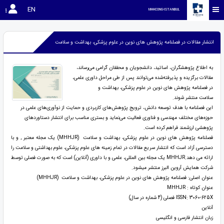
EN
MHHCONG-ISTANBUL
انتشار مقالات در فصلنامه پژوهش های نوین در علوم پزشکی، بهداشت و سلامت
به اطلاع پژوهشگران، اساتید، دانشجویان و محققان گرامی می‌رساند،
مقالات برگزیده و پذیرفته‌شده می‌توانند پس از طی مراحل داوری علمی،
در فصلنامه پژوهش های نوین در علوم پزشکی، بهداشت و
سلامت منتشر شوند.
این فصلنامه با هدف توسعه دانش، ترویج پژوهش‌های کاربردی و حمایت از نوآوری‌های علمی در
حوزه‌های مختلف مهندسی و فناوری فعالیت می‌نماید و بستری مناسب برای انتشار دستاوردهای
پژوهشی ارزشمند فراهم کرده است.
فصلنامه پژوهش های نوین در علوم پزشکی، بهداشت و سلامت (MHHJR) یک مجله معتبر , و با
دسترسی آزاد است که انتشار سریع مقالات در تمام زمینه های علوم پزشکی، علوم بهداشتی و سلامت را
ارائه می دهد.MHHJR یک مجله بین المللی، علمی و با داوری (آنلاین) است که به صورت فصلی توسط
شرکت همایش آروین البرز منتشر میشود.
عنوان اصلی: فصلنامه پژوهش های نوین در علوم پزشکی، بهداشت و سلامت (MHHJR)
عنوان کوتاه : MHHJR
ISSN: 3060-625X فصلی (4 شماره در سال)
آنلاین
زبان انتشار فارسی و انگلیسی