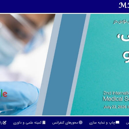
M
نس
چاپ و نمایه سازی
محورهای کنفرانس
کمیته علمی و داوری
را