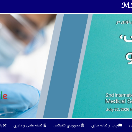
M
نس
چاپ و نمایه سازی
محورهای کنفرانس
کمیته علمی و داوری
را